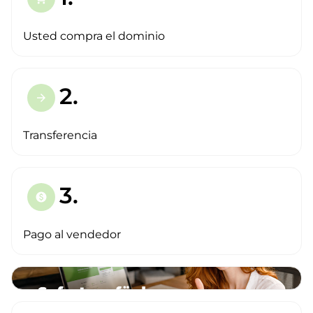
Usted compra el dominio
2.
arrow_forward
Transferencia
3.
paid
Pago al vendedor