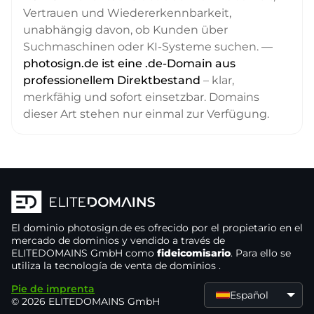
Vertrauen und Wiedererkennbarkeit,
unabhängig davon, ob Kunden über
Suchmaschinen oder KI-Systeme suchen. —
photosign.de ist eine .de-Domain aus
professionellem Direktbestand
– klar,
merkfähig und sofort einsetzbar. Domains
dieser Art stehen nur einmal zur Verfügung.
El dominio
photosign.de
es ofrecido por el propietario
en el
mercado de dominios
y vendido a través de
ELITEDOMAINS GmbH como
fideicomisario
. Para ello se
utiliza la tecnología de venta de dominios
.
Pie de imprenta
Español
© 2026 ELITEDOMAINS GmbH