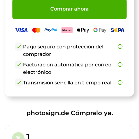
Comprar ahora
check
Pago seguro con protección del
info_outline
comprador
check
Facturación automática por correo
info_outline
electrónico
check
Transmisión sencilla en tiempo real
info_outline
photosign.de Cómpralo ya.
1.
shopping_cart