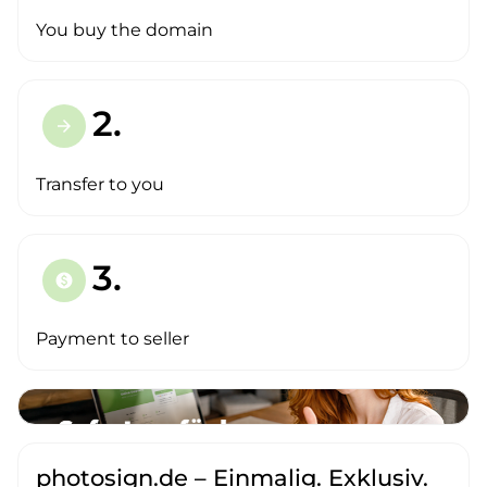
You buy the domain
2.
arrow_forward
Transfer to you
3.
paid
Payment to seller
photosign.de – Einmalig. Exklusiv.