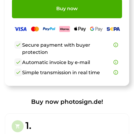
Buy now
check
Secure payment with buyer
info_outline
protection
check
Automatic invoice by e-mail
info_outline
check
Simple transmission in real time
info_outline
Buy now photosign.de!
1.
shopping_cart