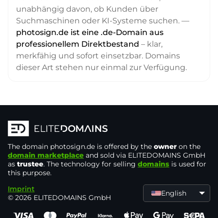
unabhängig davon, ob Kunden über
Suchmaschinen oder KI-Systeme suchen. —
photosign.de ist eine .de-Domain aus
professionellem Direktbestand
– klar,
merkfähig und sofort einsetzbar. Domains
dieser Art stehen nur einmal zur Verfügung.
The domain
photosign.de
is offered by the
owner
on the
domain marketplace
and sold via ELITEDOMAINS GmbH
as
trustee
. The technology for selling
domains
is used for
this purpose.
Imprint
English
© 2026 ELITEDOMAINS GmbH